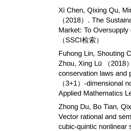
Xi Chen, Qixing Qu, M
（2018）. The Sustainab
Market: To Oversupply
（SSCI检索）
Fuhong Lin, Shouting C
Zhou, Xing Lü （2018）. 
conservation laws and p
（3+1）-dimensional nonl
Applied Mathematics
Zhong Du, Bo Tian, Q
Vector rational and sem
cubic-quintic nonlinear