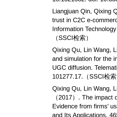
Liangjuan Qin, Qixing 
trust in C2C e-commerce
Information Technolo
（SSCI检索）
Qixing Qu, Lin Wang, 
and simulation for the 
UGC diffusion. Telemat
101277.17.（SSCI检
Qixing Qu, Lin Wang, L
（2017）. The impact of 
Evidence from firms’ us
and Its Applications