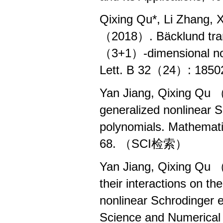
Qixing Qu*, Li Zhang, 
（2018）. Bäcklund trans
（3+1）-dimensional non
Lett. B 32（24）: 18
Yan Jiang, Qixing Qu （
generalized nonlinear S
polynomials. Mathemati
68. （SCI检索）
Yan Jiang, Qixing Qu 
their interactions on th
nonlinear Schrodinger 
Science and Numerica