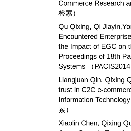
Commerce Research an
检索）
Qu Qixing, Qi Jiayin,
Encountered Enterpris
the Impact of EGC on t
Proceedings of 18th Pa
Systems （PACIS2014）
Liangjuan Qin, Qixing
trust in C2C e-commerce 
Information Technolo
索）
Xiaolin Chen, Qixing