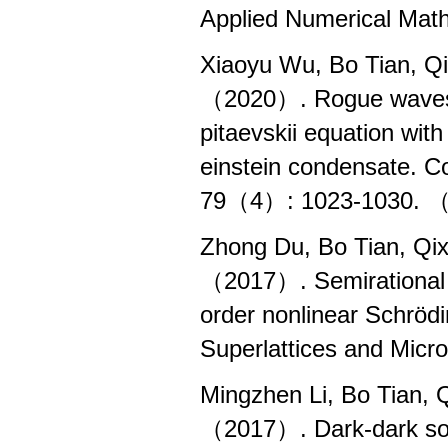
Applied Numerical Ma
Xiaoyu Wu, Bo Tian, Qi
（2020）. Rogue waves 
pitaevskii equation with
einstein condensate. C
79（4）: 1023-1030.
Zhong Du, Bo Tian, Qi
（2017）. Semirational r
order nonlinear Schrödin
Superlattices and Mic
Mingzhen Li, Bo Tian, 
（2017）. Dark-dark solit