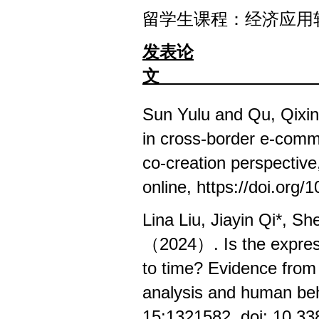
留学生课程：经济应用
发表论
文
Sun Y
u
lu and Qu,
Qixi
in cross-border e-comme
co-creation perspective
online
,
https://doi.org
Lina Liu, Jiayin Qi*, 
（2024）. Is the expressi
to time? Evidence from
analysis and human beh
15:1321582. doi: 10