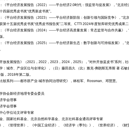
：《平台经济发展报告（2022）——平台经济2.0时代：强监管与促发展》，“北京
十四届优秀皮书奖“优秀新皮书奖”。
：《平台经济发展报告（2023）——平台经济新阶段：创新引领与国际竞争》，“北
获第十五届优秀皮书奖“优秀皮书报告奖”二等奖、CTTI 2024年度智库研究优秀成果
：《平台经济发展报告（2024）——平台经济高质量发展：常态监管与合作共赢》，
版。
：《平台经济发展报告（2025）——平台经济新生态：数字创新与可持续发展》，“
。
放发展报告》（2021，2022，2023，2024，2025），“对外开放蓝皮书”系列
学：城市、产业区位与全球化》，（日）藤田昌久 （比）雅克-弗朗斯瓦蒂斯 著 石敏俊
一版，2018年第二版。
比较系列——都市群产业-城市协同治理研究》，林桂军、Rossman、邓慧慧。
学协会新经济地理专委会委员
济学会理事
济学会理事
中心学位论文评审专家
金、国家社科基金、北京自然科学基金、北京社科基金通讯评审专家
》、《管理世界》、《中国工业经济》、《经济学（季刊）》、《世界经济》、《财