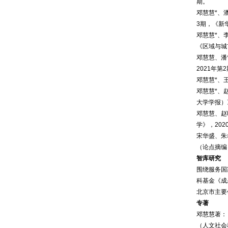
期。
邓慧慧*、
3期，《新
邓慧慧*、
《区域与城
邓慧慧、潘
2021年
邓慧慧*、
邓慧慧*、
大学学报）
邓慧慧、赵
学》，20
宋华盛、朱
（论点摘编
智库研究
围绕服务国
科基金《成
北京市主要
专著
邓慧慧著：
（人文社会