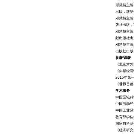
邓慧慧主编
出版，获第
邓慧慧主编
版社出版，
邓慧慧主编
献出版社出
邓慧慧主编
出版社出版
参著/译著
《北京对外开
《集聚经济
2015年第
《世界首都
学术服务
中国区域科
中国劳动经
中国工业经
教育部学位
国家自科基
《经济研究