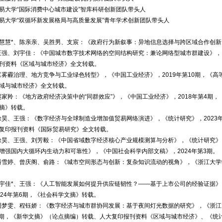
易大学“国际消费中心城市建设”智库科研创新团队带头人
易大学“双循环新发展格局与高质量发展”青年学术创新团队带头人
慧慧*、陈亲亲、吴胜男、支宸：《政府行为新叙事：异地信息选择与跨区域合作创新》
王强、刘宇佳：《中国城市数字技术网络的空间结构研究：兼论网络型城市群建设》，《
刊资料《区域与城市经济》全文转载。
《雾霾治理、地方竞争与工业绿色转型》，《中国工业经济》，2019年第10期，《
域与城市经济》全文转载。
赵家羚：《地方政府经济决策中的“同群效应”》，《中国工业经济》，2018年第4期
摘》转载。
徐昊、王强：《数字经济与全球制造业增加值贸易网络演进》，《统计研究》，2023
复印报刊资料《国际贸易研究》全文转载。
徐昊、王强、刘芳毅：《中国省域数字经济核心产业规模测算与分析》，《统计研究》， 
增强国内大循环内生动力和可靠性》，《中国社会科学内部文稿》，2024年第3期。
潘雪婷、曾庆阁、俞路：《城市空间形态与创新：复杂知识流动的视角》，《浙江大学学
宇佳*、王强：《人工智能发展如何提升供应链韧性？——基于上市公司的经验证据
024年第6期，《社会科学文摘》转载。
周梦雯、程钰娇：《数字经济与城市群协同发展：基于夜间灯光数据的研究》，《浙
第4期，《新华文摘》（论点摘编）转载、人大复印报刊资料《区域与城市经济》、《统