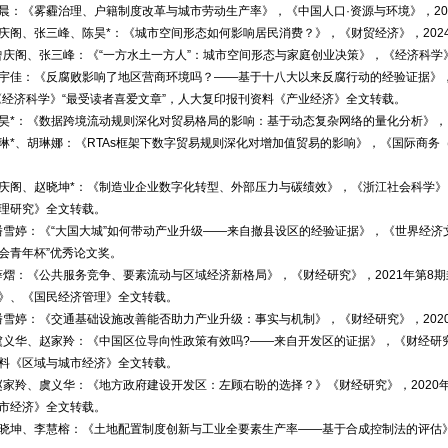
晨：《雾霾治理、户籍制度改革与城市劳动生产率》，《中国人口·资源与环境》，20
庆阁、张三峰、陈昊*：《城市空间形态如何影响居民消费？》，《财贸经济》，202
曾庆阁、张三峰：《“一方水土一方人”：城市空间形态与家庭创业决策》，《经济科学》
宇佳：《反腐败影响了地区营商环境吗？——基于十八大以来反腐行动的经验证据》，《
度《经济科学》“最受读者喜爱文章”，人大复印报刊资料《产业经济》全文转载。
昊*：《数据跨境流动规则深化对贸易格局的影响：基于动态复杂网络的量化分析》，《
琳*、胡琳娜：《RTAs框架下数字贸易规则深化对增加值贸易的影响》，《国际商务（
庆阁、赵晓坤*：《制造业企业数字化转型、外部压力与碳绩效》，《浙江社会科学》，
理研究》全文转载。
潘雪婷：《“大国大城”如何带动产业升级——来自撤县设区的经验证据》，《世界经济文
会青年杯”优秀论文奖。
薛熠：《公共服务竞争、要素流动与区域经济新格局》，《财经研究》，2021年第8
》、《国民经济管理》全文转载。
潘雪婷：《交通基础设施改善能否助力产业升级：事实与机制》，《财经研究》，202
虞义华、赵家羚：《中国区位导向性政策有效吗?——来自开发区的证据》，《财经研究
料《区域与城市经济》全文转载。
赵家羚、虞义华：《地方政府建设开发区：左顾右盼的选择？》《财经研究》，2020
市经济》全文转载。
晓坤、李慧榕：《土地配置制度创新与工业全要素生产率——基于合成控制法的评估》，