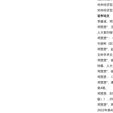
对外经济贸
对外经济贸
近年论文
李建成、邓
邓慧慧*、
人大复印报
邓慧慧*：
刊资料《区
邓慧慧*、
文科学术文
邓慧慧*、
转载、人大
邓慧慧*、
邓慧慧：《
邓慧慧*、
第4期。
邓慧慧、刘
版）》，2
邓慧慧*、
2022年