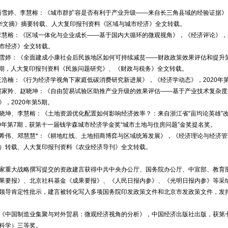
潘雪婷、李慧榕：《城市群扩容是否有利于产业升级——来自长三角县域的经验证据》，
华文摘》摘要转载、人大复印报刊资料《区域与城市经济》全文转载。
李慧榕：《区域一体化与企业成长——基于国内大循环的微观视角》，《经济评论》，2
市经济》全文转载。
雪婷：《全面建成小康社会后民族地区如何可持续减贫——财政政策效果评估和提升
第2期，人大复印报刊资料《民族问题研究》、《财政与税务》全文转载。
王浩楠：《行为经济学视角下家庭低碳消费研究新进展》，《经济学动态》，2020年第
赵家羚、赵晓坤：《自由贸易试验区助推产业升级的效果评估——基于产业技术复杂
》，2020年第5期。
晓坤、李慧榕：《土地资源优化配置如何影响经济效率？：来自浙江省“亩均论英雄”
20年第7期，获第十一届钱学森城市经济学金奖“城市土地与住房问题”金奖提名奖。
希伟、邓慧慧*：《耕地红线、土地招商博弈与区域统筹发展》，《经济理论与经济管理
）转载、人大复印报刊资料《农业经济导刊》全文转载。
家重大战略撰写提交的资政建言获得中共中央办公厅、国务院办公厅、中宣部、教育
果要报》、北京社科基金《成果要报》、《人民日报内参》、《光明日报内参》等采纳
领导肯定性批示，建言被转化写入多项国务院印发政策文件和北京市发政策文件，发
《中国制造业集聚与对外贸易：微观经济视角的分析》，中国经济出版社出版，获第
科学）三等奖。