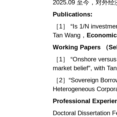
2025.09 至今，
Pu
blicat
ions:
［1］
“
Is 1/N investmen
Tan Wang
，
Economics
Working Papers （Se
［1］ “Onshore versus o
market belief”, with T
［2］“Sovereign Borrowi
Heterogeneous Corpora
Pro
fessio
nal Experi
Doctoral Dissertation 