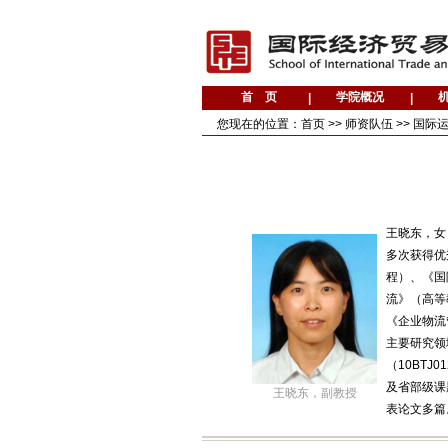
您现在的位置：
首页
>>
师资队伍
>>
国际
王晓东，女，
多次获得优
程）、《国
流》（高等
《企业物流
主要研究领
（10BT
及省部级课题，在
王晓东，副教授
表论文多