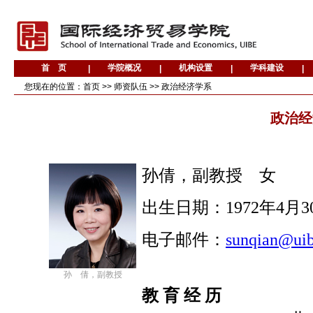
您现在的位置：
首页
>>
师资队伍
>>
政治经济学系
政治经
孙倩，副教授 女
出生日期：
1972
年
4
月
3
电子邮件：
sunqian@uib
孙 倩，副教授
教 育 经 历