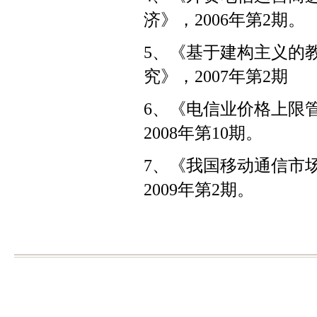
济》，
2006
年第
2
期。
5
、《基于建构主义的
究》，
2007
年第
2
期
6
、《电信业价格上限
2008
年第
10
期。
7
、《我国移动通信市
2009
年第
2
期。