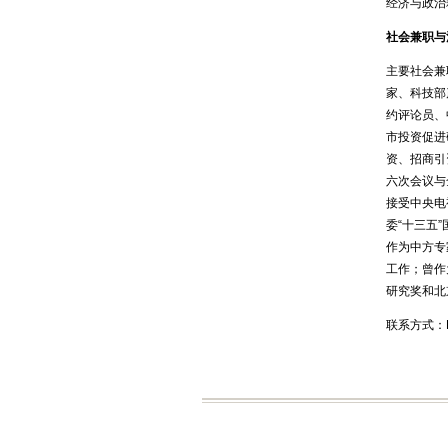
经济与政治
社会兼职与
主要社会兼
家、科技部
约评论员、
市投资促进
资、招商引
六次会议与
接受中央电
委“十三五
作为中方专
工作；曾作
研究奖和北
联系方式：E-m