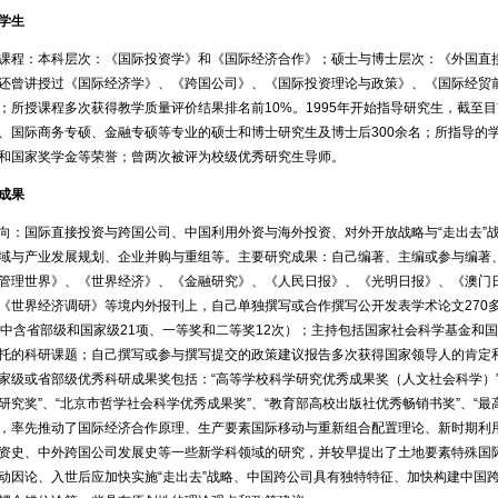
学生
课程：本科层次：《国际投资学》和《国际经济合作》；硕士与博士层次：《外国直
还曾讲授过《国际经济学》、《跨国公司》、《国际投资理论与政策》、《国际经贸
；所授课程多次获得教学质量评价结果排名前10%。1995年开始指导研究生，截至
、国际商务专硕、金融专硕等专业的硕士和博士研究生及博士后300余名；所指导的
和国家奖学金等荣誉；曾两次被评为校级优秀研究生导师。
成果
向：国际直接投资与跨国公司、中国利用外资与海外投资、对外开放战略与“走出去”战
域与产业发展规划、企业并购与重组等。主要研究成果：自己编著、主编或参与编著、
管理世界》、《世界经济》、《金融研究》、《人民日报》、《光明日报》、《澳门
《世界经济调研》等境内外报刊上，自己单独撰写或合作撰写公开发表学术论文270
其中含省部级和国家级21项、一等奖和二等奖12次）；主持包括国家社会科学基金和
托的科研课题；自己撰写或参与撰写提交的政策建议报告多次获得国家领导人的肯定
家级或省部级优秀科研成果奖包括：“高等学校科学研究优秀成果奖（人文社会科学）”
研究奖”、“北京市哲学社会科学优秀成果奖”、“教育部高校出版社优秀畅销书奖”、“最
，率先推动了国际经济合作原理、生产要素国际移动与重新组合配置理论、新时期利
资史、中外跨国公司发展史等一些新学科领域的研究，并较早提出了土地要素特殊国
动因论、入世后应加快实施“走出去”战略、中国跨公司具有独特特征、加快构建中国