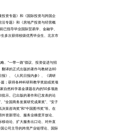
接投资专题》和《国际投资与跨国企
前沿专题》和《房地产投资与经营概
目前已指导毕业国际贸易学、金融学、
学生多次获得校级优秀毕业生、北京市
略、“一带一路”倡议、投资促进与招
翻译的正式出版的著作与教材达80
日报》、《人民日报内参》、《调研
多篇；获得各种科研和教学奖励或奖项
国家自然科学基金课题在内的50多项政
和批示。已出版的著作和已发表的论
、“全国商务发展研究成果奖”、“安子
高决策咨询奖”和“中国图书奖”等。在
用外资新理论、服务业梯度开放论、
际移动论、扩大服务出口论、对外直
跨国公司主导的跨境产业链理论、国际