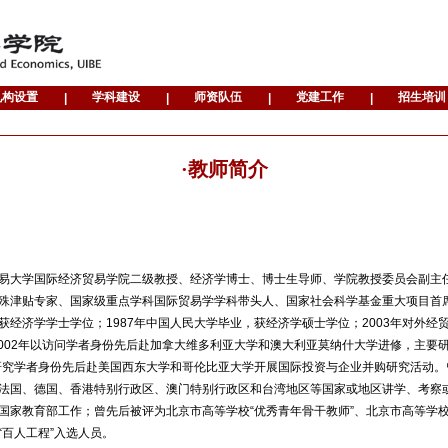
·教师简介
易大学国际经济贸易学院二级教授、经济学博士、博士生导师、学院教授委员会副主
殊津贴专家、国家级重点学科国际贸易学学科带头人、国家社会科学基金重大项目首席
获经济学学士学位；1987年中国人民大学毕业，获经济学硕士学位；2003年对外经
和2002年以访问学者身份先后赴加拿大维多利亚大学和澳大利亚莫纳什大学进修，主要研
以研究学者身份先后赴美国西东大学和哥伦比亚大学开展国际投资与企业并购研究活动
法国、德国、香港特别行政区、澳门特别行政区和台湾地区等国家或地区讲学、考察
国家教育部工作；曾先后被评为北京市高等学校“优秀青年骨干教师”、北京市高等学校
“百人工程”入选人员。