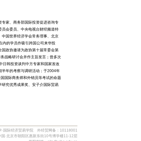
资专家、商务部国际投资促进咨询专
委员会委员、中央电视台财经频道特
、中国世界经济学会常务理事、北京
在内的学员作吸引跨国公司来华投
次受全国政协邀请为政协第十届常委会第
国商务战略研讨会并作主旨发言；曾多次
中日韩投资谈判中方专家和国家发改
期半年的考察与调研活动；于2004年
全国国际商务师和外销员等考试的命题
学研究优秀成果奖、安子介国际贸易