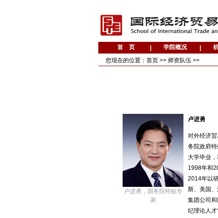
您现在的位置：
首页
>>
师资队伍
>>
卢进勇
对外经济贸
务院政府特
大学毕业，
1998年
2014年
斯、美国、
卢进勇，国务院特贴专
家
集团公司和
纪理论人才