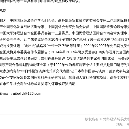
耦合错位论等一些具有原创性的理论观点和政策建议。
活动
职为：中国国际经济合作学会副会长、商务部经贸政策咨询委员会专家工作组国际投
产业国际化发展战略咨询专家、中国贸促会专家委员会委员、中国国际投资论坛专家
中国太平洋经济合作全国委员会第十三届委员、中国民营经济国际合作商会常务理事
研究会理事等。近年来受邀到全国20多个省市区为包括省厅级干部和大中型企业领导
资与投资促进、“走出去”战略和“一带一路”战略等讲座；2004年和2007年先后两
全国政协外事委员会作专题报告；2014年和2017年两次受邀参加商务部召开的全
视台等主流媒体记者采访；曾担任商务部WTO投资议题谈判专家咨询组成员、商务部
”国际产能合作规划咨询论证专家；于1992年作为考察调研小组主要成员赴澳门进行为
家参加商务部“中日韩投资谈判模式研究代表团”赴日本和韩国参与谈判；曾多次参与
为评审专家多次参加国家社科基金研究项目、教育部人文社科研究项目、高等学校科
京市哲学社会科学优秀成果奖等的评审或评奖活动。
ail：uibeljyl@126.com