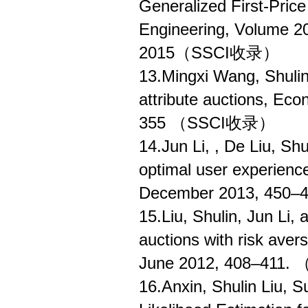
Generalized First-Pric
Engineering, Volume 20
2015（SSCI收录）
13.Mingxi Wang, Shulin L
attribute auctions, E
355 （SSCI收录）
14.Jun Li, , De Liu, Sh
optimal user experienc
December 2013, 45
15.Liu, Shulin, Jun Li,
auctions with risk ave
June 2012, 408–411
16.Anxin, Shulin Liu,