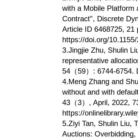
with a Mobile Platform 
Contract", Discrete Dyn
Article ID 6468725, 21
https://doi.org/10.11
3.Jingjie Zhu, Shulin L
representative allocat
54（59）: 6744-6754. D
4.Meng Zhang and Shulin
without and with defau
43（3）, April, 2022, 7
https://onlinelibrary.w
5.Ziyi Tan, Shulin Liu,
Auctions: Overbidding,