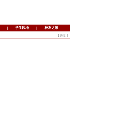
【
关闭
】