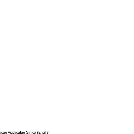
icae Applicatae Sinica (English