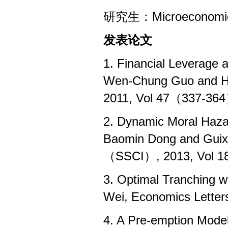
研究生：Microecon
发表论文
1. Financial Leverage an
Wen-Chung Guo and 
2011, Vol 47（337-36
2. Dynamic Moral Haza
Baomin Dong and Guixi
（SSCI）, 2013, Vol 
3. Optimal Tranching w
Wei, Economics Lett
4. A Pre-emption Model