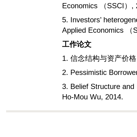
Economics （SSCI）, 2
5. Investors’ heterogen
Applied Economics （S
工作论文
1. 信念结构与资产价格
2. Pessimistic Borrow
3. Belief Structure an
Ho-Mou Wu, 2014.