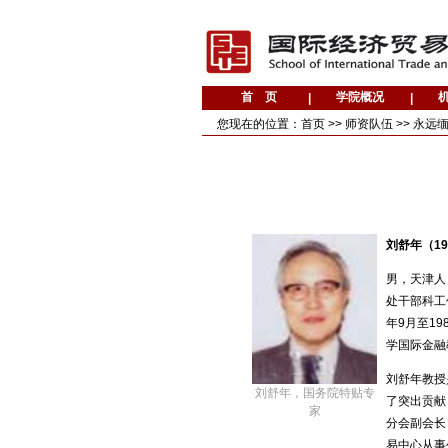
您现在的位置：
首页
>>
师资队伍
>>
永远
刘舒年（19
男，天津人，
处干部科工作
年9月至1
学国际金融
刘舒年教授
刘舒年，国务院特贴专
了突出贡献
家
分会副会长
易中心从事