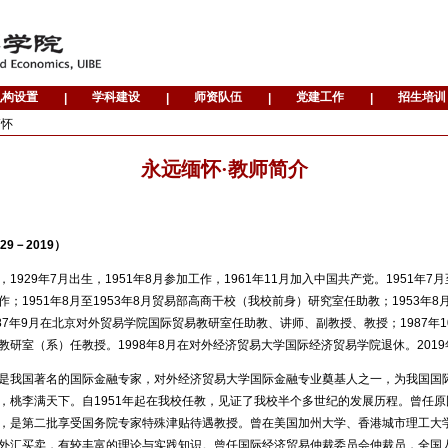
缅怀
永远缅怀·教师简介
29－2019）
1929年7月出生，1951年8月参加工作，1961年11月加入中国共产党。1951年7
；1951年8月至1953年8月贸易部高商干校（我校前身）研究室任助教；1953年8月
987年9月在北京对外贸易学院国际贸易教研室任助教、讲师、副教授、教授；1987年1
教研室（系）任教授。1998年8月在对外经济贸易大学国际经济贸易学院退休。2019
是我国著名的国际金融专家，对外经济贸易大学国际金融专业奠基人之一，为我国国
，桃李满天下。自1951年起在我校任教，见证了我校半个多世纪的发展历程。曾任
，是第二批享受国务院专家特殊津贴待遇教授。曾在美国加州大学、香港城市理工大学讲学
外汇买卖，有较丰富的理论与实践知识。曾任国际经济贸易仲裁委员会仲裁员，全国