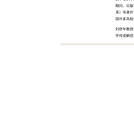
顾问。出版
系》等著作
国许多高校
刘舒年教授
学传道解惑