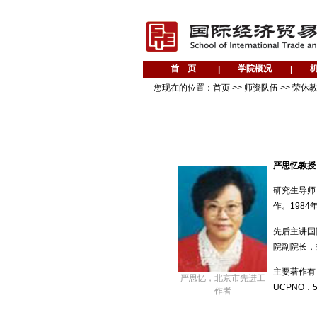
您现在的位置：
首页
>>
师资队伍
>>
荣休
严思忆教授
研究生导师
作。1984
先后主讲国
院副院长，
主要著作有
严思忆，北京市先进工
UCPNO
作者