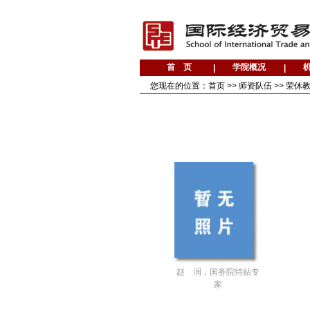
您现在的位置：
首页
>>
师资队伍
>>
荣休
赵 润，国务院特贴专
家