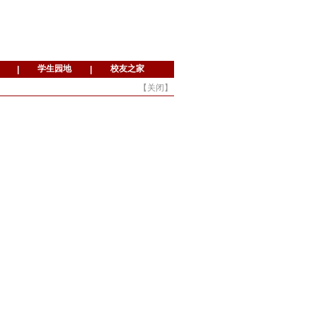
【
关闭
】