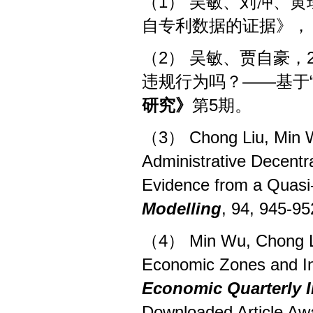
（1） 吴敏、刘冲、黄
自专利数据的证据》，
（2） 吴敏、贾自豪，
违规行为吗？——基于
研究》
第5期。
（3） Chong Liu, Min W
Administrative Decent
Evidence from a Quasi-
Modelling
, 94, 945-95
（4） Min Wu, Chong Liu
Economic Zones and In
Economic Quarterly I
Downloaded Article Awa