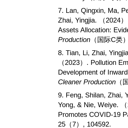
7. Lan, Qingxin, Ma, P
Zhai, Yingjia. （2024）.
Assets Allocation: Evi
Production
（国际
C
类
8. Tian, Li, Zhai, Yingj
（2023）. Pollution Emi
Development of Inward
Cleaner Production
（
9. Feng, Shilan, Zhai,
Yong, & Nie, Weiye. （
Promotes COVID-19 Pa
25（7）, 104592.