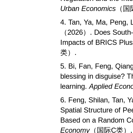
Urban Economics
（国
4. Tan, Ya, Ma, Peng, 
（2026）. Does South–S
Impacts of BRICS Plus
类）
.
5. Bi, Fan, Feng, Qia
blessing in disguise? T
learning.
Applied Econ
6. Feng, Shilan, Tan,
Spatial Structure of 
Based on a Random Con
Economy
（国际
C
类）