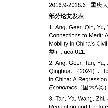
2016.9-2018.6
重庆大
部分论文发表
1. Ang, Geer, Qin, Yu
Connections to Merit: 
Mobility in China's Civi
类）
, ueaf011.
2. Ang, Geer, Tan, Ya, 
Qinghua. （2024）. Housi
in China: A Regression
Economics
（国际
A
类
3. Tan, Ya, Wang, Zhi
Regulation and the Int