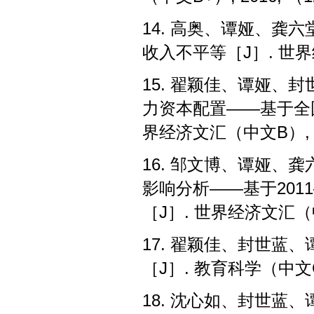
14.
高奥、谭娅、龚六
收入不平等
［J］.
世界
15.
翟颖佳、谭娅、封
力资本配置——基于全
界经济文汇（中文
B
）
,
16.
邹文博、谭娅、龚
影响分析——基于
2011
［J］.
世界经济文汇（
17.
翟颖佳、封世蓝、
［J］.
教育科学（中文
18.
沈心如、封世蓝、