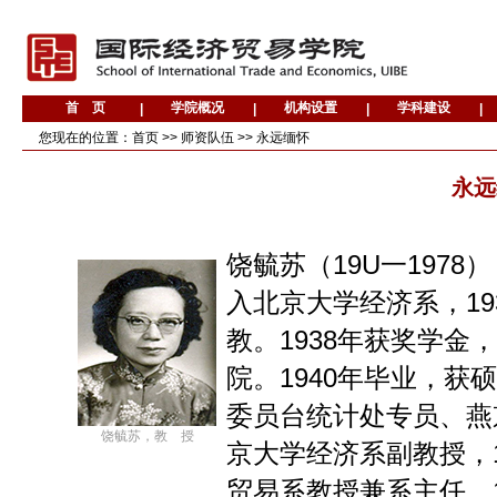
您现在的位置：
首页
>>
师资队伍
>>
永远缅怀
永远
饶毓苏（19U一1978
入北京大学经济系，19
教。1938年获奖学金
院。1940年毕业，获
委员台统计处专员、燕
饶毓苏，教 授
京大学经济系副教授，1
贸易系教授兼系主任。