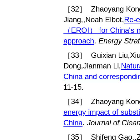
［32］
Zhaoyang Kong
Jiang,,Noah Elbot,
Re-e
（EROI） for China's nat
approach
.
Energy Stra
［33］
Guixian Liu,X
Dong,Jianman Li,
Natur
China and correspondin
11-15.
［34］
Zhaoyang Kong
energy impact of substit
China
.
Journal of Clea
［35］
Shifeng Gao,,