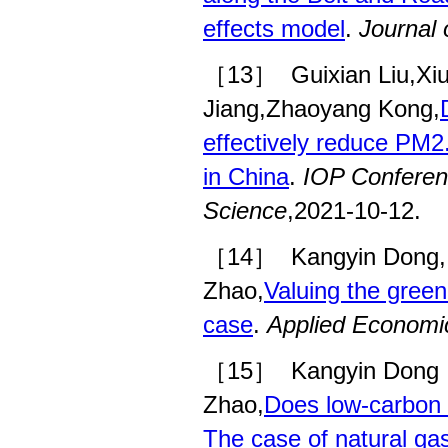
effects model
.
Journal 
［13］
Guixian Liu,X
Jiang,Zhaoyang Kong,
effectively reduce PM2
in China
.
IOP Conferen
Science
,2021-10-12.
［14］
Kangyin Dong,
Zhao,
Valuing the greenh
case
.
Applied Economi
［15］
Kangyin Dong
Zhao,
Does low-carbon e
The case of natural ga