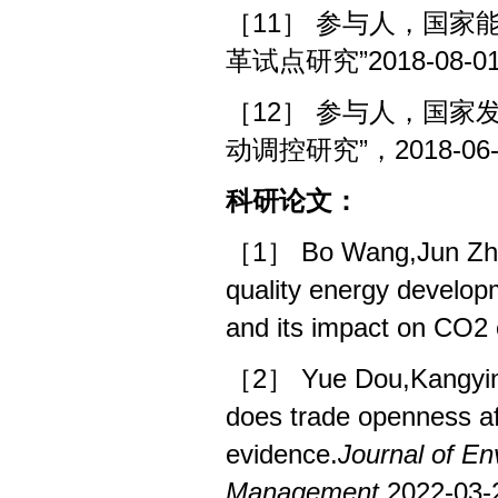
［11］ 参与人，国家
革试点研究”2018-08-0
［12］ 参与人，国家
动调控研究”，2018-06
科研论文：
［1］ Bo Wang,Jun Zhao
quality energy develo
and its impact on CO2
［2］ Yue Dou,Kangyin
does trade openness af
evidence.
Journal of E
Management
,2022-03-