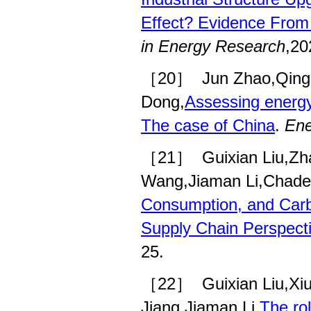
Effect? Evidence Fro
in Energy Research
,20
［20］
Jun Zhao,Qing
Dong,
Assessing energy
The case of China
.
Ene
［21］
Guixian Liu,Z
Wang,Jiaman Li,Chade 
Consumption, and Carbo
Supply Chain Perspect
25.
［22］
Guixian Liu,X
Jiang,Jiaman Li,
The rol