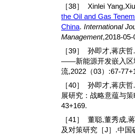
［38］
Xinlei Yang,X
the Oil and Gas Tenem
China
.
International Jo
Management
,2018-05-
［39］ 孙即才,蒋庆
——新能源开发嵌入区
流,2022（03）:67-77+1
［40］ 孙即才,蒋庆
展研究：战略意蕴与策略选择
43+169.
［41］ 董聪,董秀成
及对策研究［J］.中国矿业,