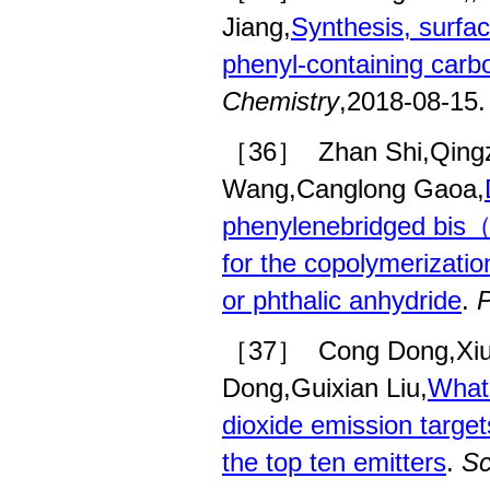
Jiang,
Synthesis, surfac
phenyl-containing carb
Chemistry
,2018-08-15.
［36］
Zhan Shi,Qing
Wang,Canglong Gaoa,
phenylenebridged bis（a
for the copolymerizatio
or phthalic anhydride
.
P
［37］
Cong Dong,Xiu
Dong,Guixian Liu,
What 
dioxide emission targe
the top ten emitters
.
Sc