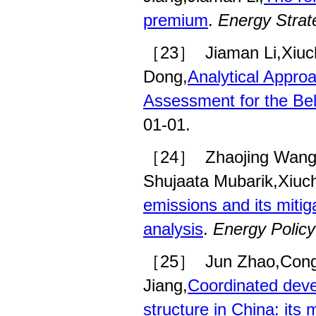
premium
.
Energy Stra
［23］
Jiaman Li,Xiu
Dong,
Analytical Approa
Assessment for the Belt
01-01.
［24］
Zhaojing Wan
Shujaata Mubarik,Xiuc
emissions and its mitig
analysis
.
Energy Policy
［25］
Jun Zhao,Con
Jiang,
Coordinated deve
structure in China: it