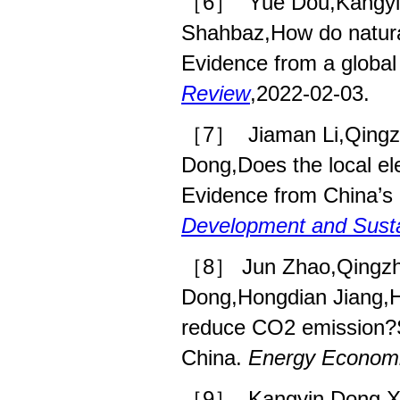
［6］
Yue Dou,Kangy
Shahbaz,How do natural
Evidence from a global
Review
,2022-02-03.
［7］
Jiaman Li,Qing
Dong,Does the local ele
Evidence from China’s i
Development and Sustai
［8］ Jun Zhao,Qingzhe
Dong,Hongdian Jiang,Ho
reduce CO2 emission?Sp
China.
Energy Econom
［9］
Kangyin Dong,X