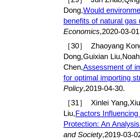
Dong,
Would environmen
benefits of natural ga
Economics
,2020-03-01
［30］
Zhaoyang Kong
Dong,Guixian Liu,Noah
Chen,
Assessment of imp
for optimal importing s
Policy
,2019-04-30.
［31］
Xinlei Yang,X
Liu,
Factors Influencin
Protection: An Analysi
and Society
,2019-03-0