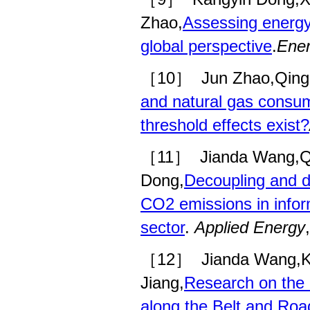
Zhao,
Assessing energy 
global perspective
.
Ene
［10］
Jun Zhao,Qing
and natural gas consu
threshold effects exist?
［11］
Jianda Wang,Q
Dong,
Decoupling and d
CO2 emissions in info
sector
.
Applied Energy
［12］
Jianda Wang,K
Jiang,
Research on the 
along the Belt and Roa