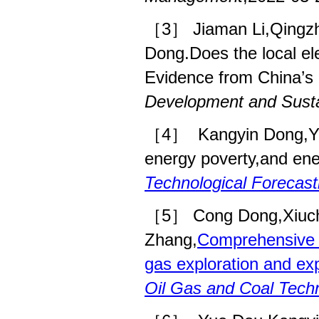
［3］ Jiaman Li,Qingzh
Dong.Does the local ele
Evidence from China’s i
Development and Sustai
［4］
Kangyin Dong,Y
energy poverty,and en
Technological Forecas
［5］ Cong Dong,Xiuch
Zhang,
Comprehensive ev
gas exploration and exp
Oil Gas and Coal Tech