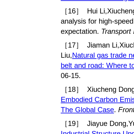
［16］
Hui Li,Xiuche
analysis for high-speed 
expectation.
Transport 
［17］
Jiaman Li,Xiu
Liu,
Natural gas trade n
belt and road: Where to
06-15.
［18］
Xiucheng Dong
Embodied Carbon Emissi
The Global Case
.
Fron
［19］
Jiayue Dong,Y
Industrial Structure U