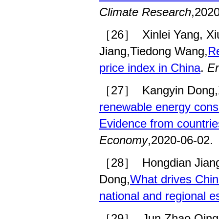
Climate Research
,2020
［26］
Xinlei Yang, 
Jiang,Tiedong Wang,
Re
price index in China
.
En
［27］
Kangyin Dong,
renewable energy cons
Evidence from countries
Economy
,2020-06-02.
［28］
Hongdian Jian
Dong,
What drives Chin
national and regional e
［29］
Jun Zhao,Qing