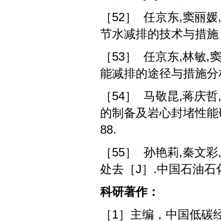
［52］ 任京东,窦丽媛
节水减排的技术与措施［J］
［53］ 任京东,林敏,
能减排的途径与措施分析［J
［54］ 马敬昆,蒋庆哲
的制备及岩心封堵性能研究［
88.
［55］ 孙艳莉,秦文彩
处去［J］.中国石油石化,2
科研著作：
［1］主编，中国低碳经