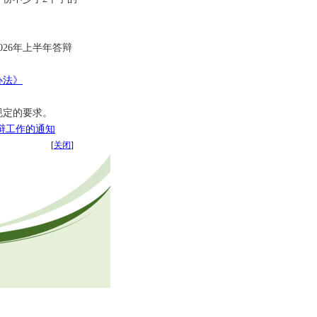
。
26年上半年答辩
办法》
规定的要求。
答辩工作的通知
[
关闭
]