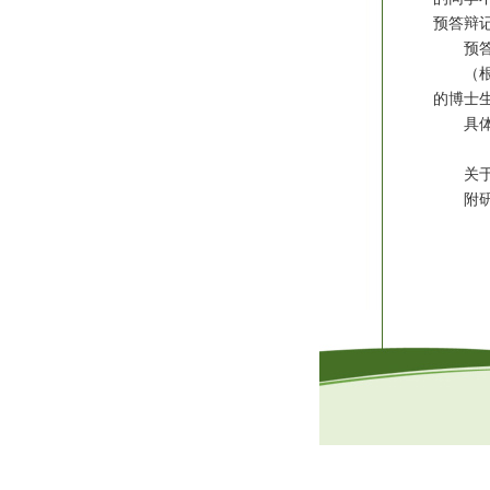
预答辩
预
（
的博士
具
关
附