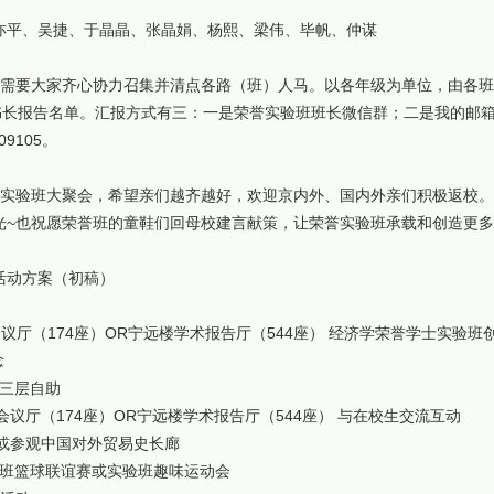
亦平、吴捷、于晶晶、张晶娟、杨熙、梁伟、毕帆、仲谋
，需要大家齐心协力召集并清点各路（班）人马。以各年级为单位，由各
秘书长报告名单。汇报方式有三：一是荣誉实验班班长微信群；二是我的邮
9105。
誉实验班大聚会，希望亲们越齐越好，欢迎京内外、国内外亲们积极返校
光~也祝愿荣誉班的童鞋们回母校建言献策，让荣誉实验班承载和创造更多
活动方案（初稿）
国际会议厅（174座）OR宁远楼学术报告厅（544座） 经济学荣誉学士实验
念
食堂三层自助
国际会议厅（174座）OR宁远楼学术报告厅（544座） 与在校生交流互动
校史馆或参观中国对外贸易史长廊
 实验班篮球联谊赛或实验班趣味运动会