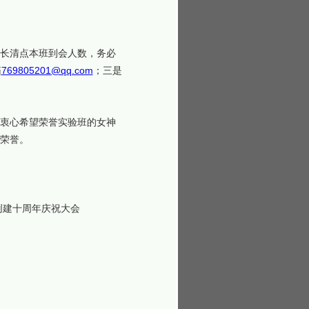
班长清点本班到会人数，务必
箱
769805201@qq.com
；三是
。衷心希望荣誉实验班的女神
荣誉。
班创建十周年庆祝大会