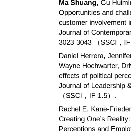
Ma Shuang
, Gu Huimi
Opportunities and chall
customer involvement in
Journal of Contempor
3023-3043 （SSCI
，
IF
Daniel Herrera, Jennif
Wayne Hochwarter, Driv
effects of political per
Journal of Leadership 
（SSCI
，
IF 1.5）.
Rachel E. Kane-Friede
Creating One
’
s Reality:
Perceptions and Empl