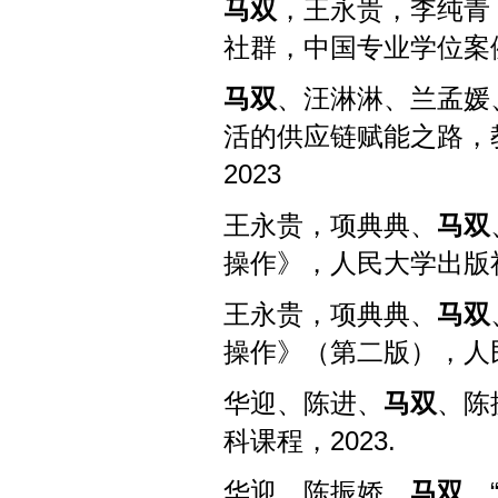
马双
，王永贵，李纯青
社群，中国专业学位案
马双
、汪淋淋、兰孟媛
活的供应链赋能之路，
2023
王永贵，项典典、
马双
操作》，人民大学出版
王永贵，项典典、
马双
操作》（第二版），人
华迎、陈进、
马双
、陈
科课程，
2023.
华迎、陈振娇、
马双
，