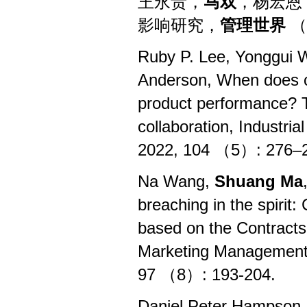
王永贵，
马双
，杨宏恩
影响研究，
管理世界
（
Ruby P. Lee, Yonggui
Anderson, When does cu
product performance? T
collaboration, Industr
2022, 104 （5）: 276
–
Na Wang,
Shuang Ma
breaching in the spirit: 
based on the Contracts
Marketing Managemen
97 （8）: 193-204.
Daniel Peter Hampson