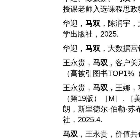
授课老师入选课程思政
华迎，
马双
，陈润宇，
学出版社，
2025.
华迎，
马双
，大数据营
王永贵，
马双
，客户关
（高被引图书
TOP1%（2
王永贵，
马双，
王娜，
（第
19
版）
［M］. ［
朗，斯里德尔·伯勒·苏
社，
2025.4.
马双
，王永贵，价值共