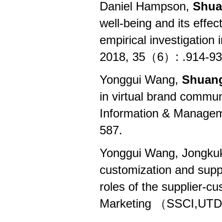
Daniel Hampson,
Shua
well-being and its effe
empirical investigation 
2018, 35（6）: .914-9
Yonggui Wang,
Shuan
in virtual brand communi
Information & Manage
587.
Yonggui Wang, Jongkuk
customization and suppl
roles of the supplier-cu
Marketing
（
SSCI,UTD