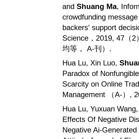
and
Shuang Ma
, Info
crowdfunding message st
backers
’
support decisi
Science
，
2019, 47（2
均等，
A-
刊）
.
Hua Lu, Xin Luo,
Shua
Paradox of Nonfungible 
Scarcity on Online Trad
Management （A-）, 2
Hua Lu, Yuxuan Wang,
Effects Of Negative Di
Negative Ai-Generated