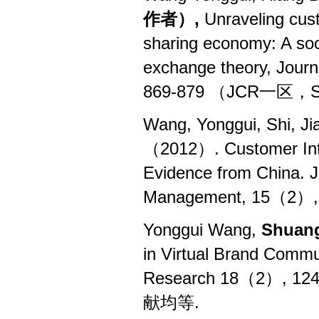
作者
）,
Unraveling cust
sharing economy: A so
exchange theory, Jour
869-879 （JCR
一区，
S
Wang, Yonggui, Shi, Ji
（2012）. Customer Inte
Evidence from China. J
Management, 15（2）,
Yonggui Wang,
Shuan
in Virtual Brand Commu
Research 18（2）, 124
献均等
.