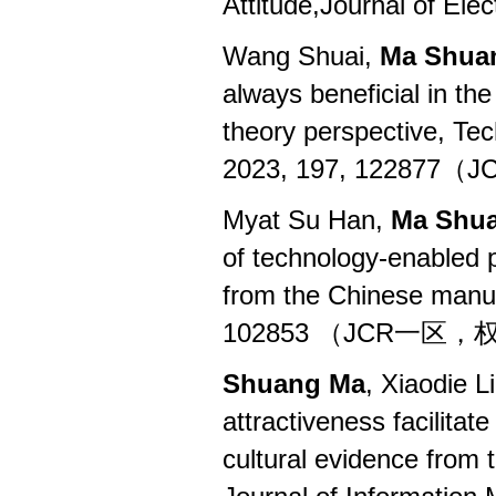
Attitude,Journal of El
Wang Shuai,
Ma Shu
always beneficial in th
theory perspective, Te
2023, 197, 122877（J
Myat Su Han,
Ma Shu
of technology-enabled 
from the Chinese manuf
102853 （JCR
一区，
Shuang Ma
, Xiaodie L
attractiveness facilita
cultural evidence from 