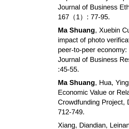
Journal of Business Et
167（1）: 77-95.
Ma Shuang
, Xuebin C
impact of photo verific
peer-to-peer economy: 
Journal of Business R
:45-55.
Ma Shuang
, Hua, Yin
Economic Value or Rela
Crowdfunding Project, 
712-749.
Xiang, Diandian, Lein