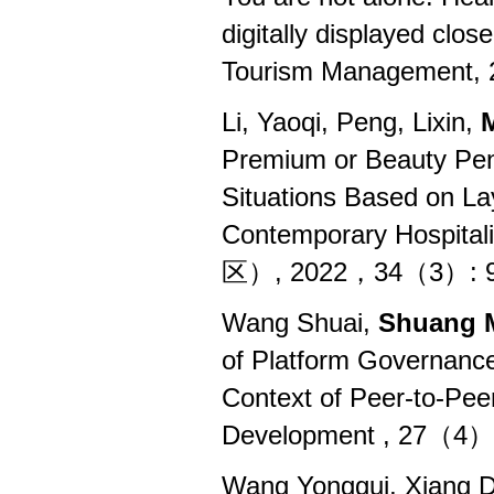
digitally displayed clos
Tourism Management, 2
Li, Yaoqi, Peng, Lixin,
Premium or Beauty Pen
Situations Based on La
Contemporary Hospita
区
）, 2022
，
34（3）: 9
Wang Shuai,
Shuang 
of Platform Governance
Context of Peer-to-Peer
Development , 27
（
4
）
Wang Yonggui, Xiang D