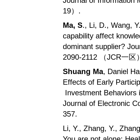
Journal of Informatio
19）.
Ma, S
., Li, D., Wang,
capability affect knowle
dominant supplier? J
2090-2112 （JCR
一区
Shuang Ma
, Daniel H
Effects of Early Parti
Investment Behaviors 
Journal of Electronic
357.
Li, Y., Zhang, Y., Zhan
You are not alone: Hea