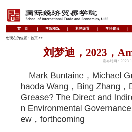
您现在的位置：首页 >>
刘梦迪，2023，Ameri
发布时间：
2023-1
Mark Buntaine，Michae
haoda Wang，Bing Zhang，Do
Grease? The Direct and Indirec
n Environmental Governance
ew，forthcoming