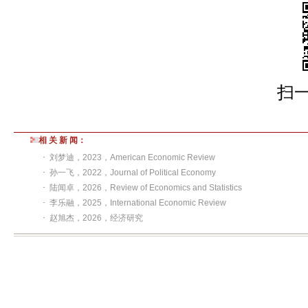
扫
相 关 新 闻：