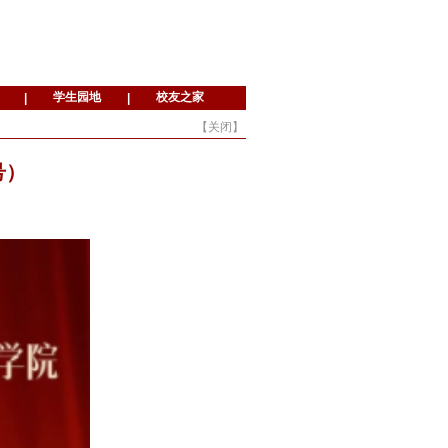
【
关闭
】
号）