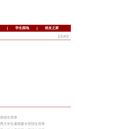
【
关闭
】