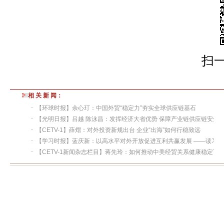
扫
相 关 新 闻：