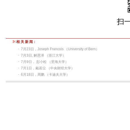
扫
相 关 新 闻：