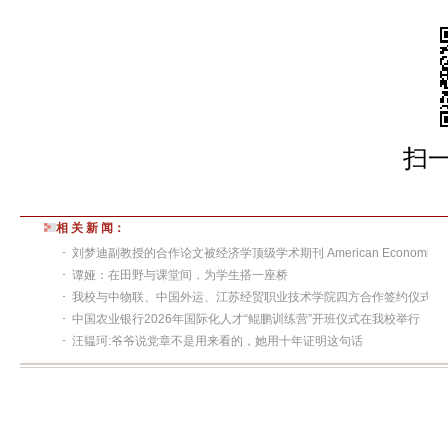
扫
相 关 新 闻：