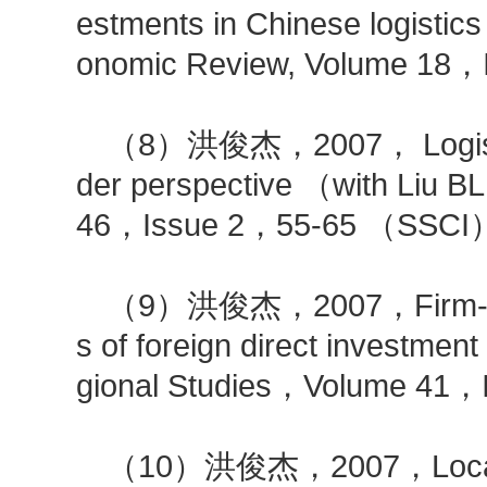
estments in Chinese logistic
onomic Review, Volume 18
（8）洪俊杰，2007， Logistics
der perspective （with Liu 
46，Issue 2，55-65 （SS
（9）洪俊杰，2007，Firm-specif
s of foreign direct investment 
gional Studies，Volume 4
（10）洪俊杰，2007，Location 