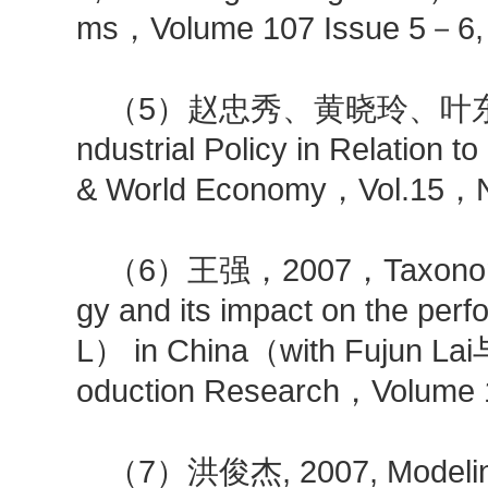
ms，Volume 107 Issue 5－
（5）赵忠秀、黄晓玲、叶东亚和Pa
ndustrial Policy in Relation 
& World Economy，Vol.15
（6）王强，2007，Taxonomy of
gy and its impact on the perf
L） in China（with Fujun Lai
oduction Research，Volum
（7）洪俊杰, 2007, Modeling th