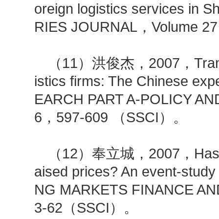
oreign logistics services 
RIES JOURNAL，Volume 2
（11）洪俊杰，2007，Transport 
istics firms: The Chinese
EARCH PART A-POLICY AN
6，597-609 （SSCI）。
（12）奉立城，2007，Has the r
aised prices? An event-stu
NG MARKETS FINANCE AN
3-62（SSCI）。