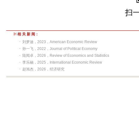
扫
相 关 新 闻：