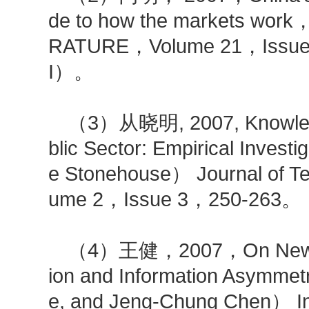
de to how the markets wo
RATURE，Volume 21，Issue
I）。
（3）从晓明, 2007, Knowledg
blic Sector: Empirical Invest
e Stonehouse） Journal of Te
ume 2，Issue 3，250-263
（4）王健，2007，On Nework E
ion and Information Asymmet
e, and Jeng-Chung Chen） In