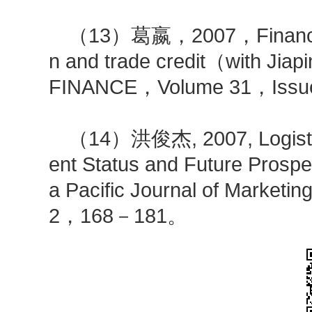
（13）葛嬴，2007，Financial d
n and trade credit（with J
FINANCE，Volume 31，Iss
（14）洪俊杰, 2007, Logistics
ent Status and Future Prosp
a Pacific Journal of Marketi
2，168－181。